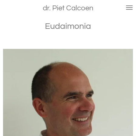
Ga
dr. Piet Calcoen
direct
naar
Eudaimonia
de
hoofdinhoud